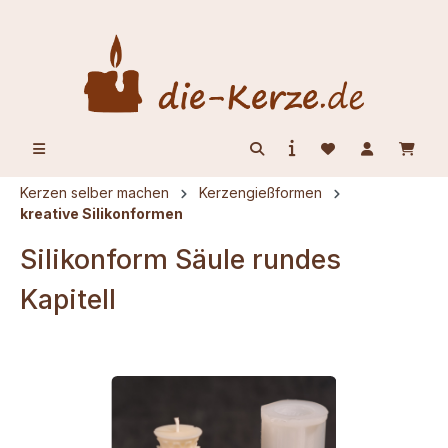
alt springen
Kerzen selber machen
Kerzengießformen
kreative Silikonformen
Silikonform Säule rundes
Kapitell
Bildergalerie überspringen