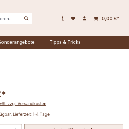
0,00 €*
Sonderangebote
Tipps & Tricks
€*
MwSt. zzgl. Versandkosten
ügbar, Lieferzeit: 1-4 Tage
 Anzahl: Gib den gewünschten Wert ein 