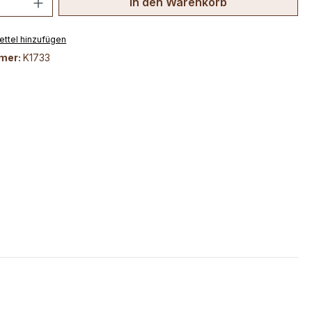
In den Warenkorb
ttel hinzufügen
mer:
K1733